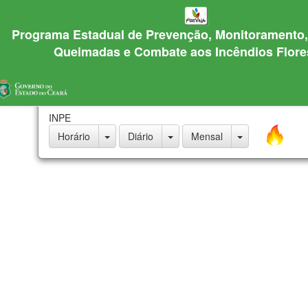
Programa Estadual de Prevenção, Monitoramento,
Queimadas e Combate aos Incêndios Flores
Focos de Calor
×
Informações
INPE
Horário
Diário
Mensal
Não há nenhuma informação selecionada no mapa.
×
Camadas
Nenhuma camada selecionada.